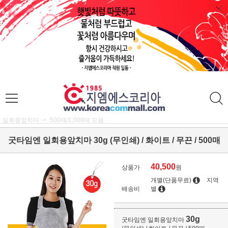
일회용앞치마
500매/1,000매 모음
굿타임엔 일회용앞치마 30g (무인쇄) / 화이트 / 무끈 / 500매
40,500
상품가
원
개별(단품무료)
지역
배송비
별
30g
굿타임엔 일회용앞치마