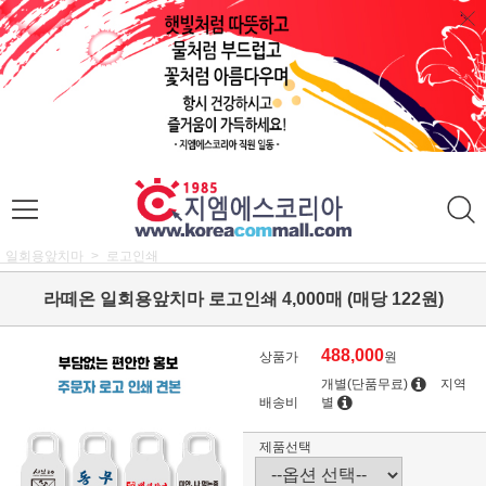
일회용앞치마
로고인쇄
라떼온 일회용앞치마 로고인쇄 4,000매 (매당 122원)
488,000
상품가
원
개별(단품무료)
지역
배송비
별
제품선택