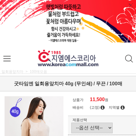
일회용앞치마
100매모음
굿타임엔 일회용앞치마 40g (무인쇄) / 무끈 / 100매
11,500
상품가
원
배송비
(고정)
지역별
제품선택