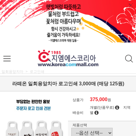
일회용앞치마
로고인쇄
라떼온 일회용앞치마 로고인쇄 3,000매 (매당 125원)
375,000
상품가
원
개별(단품무료)
지역
배송비
별
제품선택