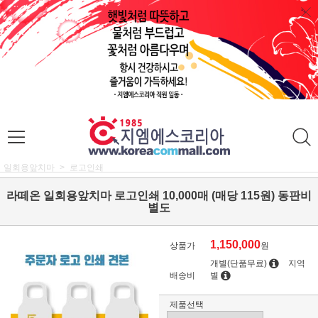
일회용앞치마
로고인쇄
라떼온 일회용앞치마 로고인쇄 10,000매 (매당 115원) 동판비
별도
1,150,000
상품가
원
개별(단품무료)
지역
배송비
별
제품선택