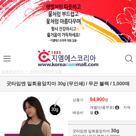
일회용앞치마
500매/1,000매 모음
굿타임엔 일회용앞치마 30g (무인쇄) / 무끈 블랙 / 1,000매
94,900
상품가
원
개별(단품무료)
지역
배송비
별
30g
굿타임엔 일회용앞치마