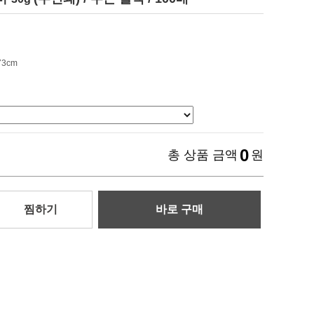
73cm
0
총 상품 금액
원
찜하기
바로 구매