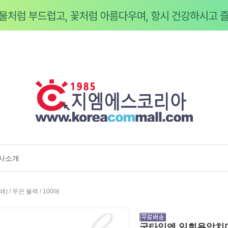
사소개
쇄) / 무끈 블랙 / 100매
굿타임엔 일회용앞치