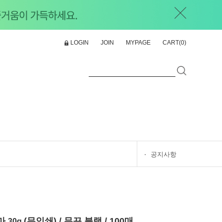
LOGIN
JOIN
MYPAGE
CART(
0
)
공지사항
마
(무인쇄) / 무끈 블랙 / 100매
30g