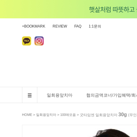
+BOOKMARK
REVIEW
FAQ
1:1문의
일회용앞치마
협의금액코너/가입혜택/회
30g
HOME
>
일회용앞치마
>
100매모음
> 굿타임엔 일회용앞치마
(무인