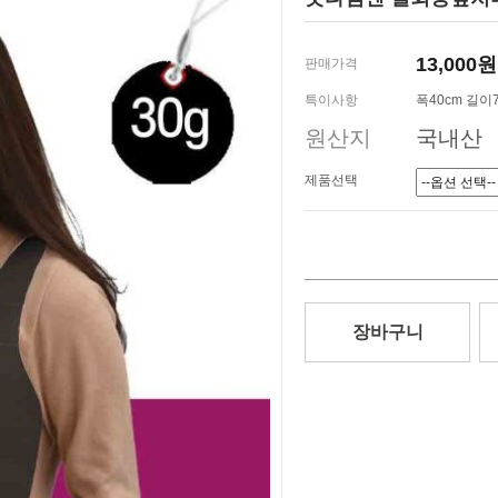
13,000원
판매가격
특이사항
폭40cm 길이
원산지
국내산
제품선택
장바구니