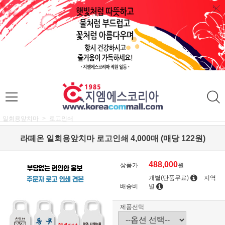
일회용앞치마
로고인쇄
라떼온 일회용앞치마 로고인쇄 4,000매 (매당 122원)
488,000
상품가
원
개별(단품무료)
지역
배송비
별
제품선택