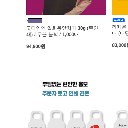
라떼온 
굿타임엔 일회용앞치마
(무인
30g
매 (매당
쇄) / 무끈 블랙 / 1,000매
83,00
94,900원