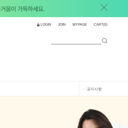
LOGIN
JOIN
MYPAGE
CART(
0
)
공지사항