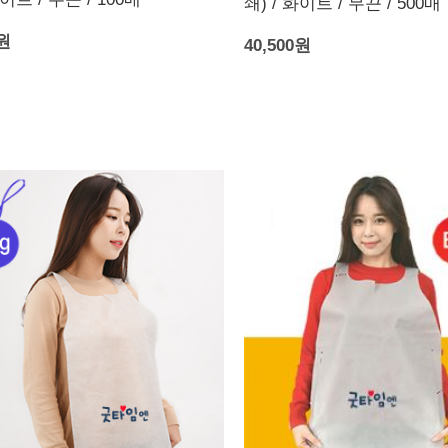
쇄) / 화이트 / 무끈 / 500매
0원
40,500원