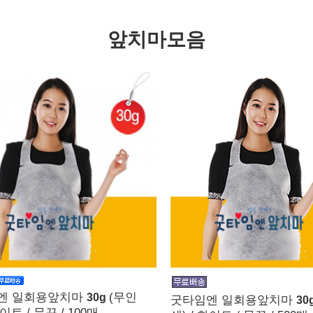
앞치마모음
엔 일회용앞치마
(무인
30g
굿타임엔 일회용앞치마
30
화이트 / 무끈 / 100매