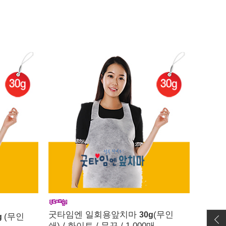
굿타임엔 일회용앞치마
(무인
30g
(무인
g
쇄) / 화이트 / 무끈 / 1,000매