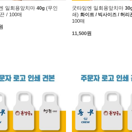
엔 일회용앞치마
(무인
굿타임엔 일회용앞치마
40g
30
무끈 / 100매
쇄)
화이트 / 빅사이즈 / 허
100매
0원
11,500원