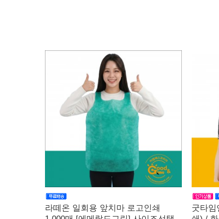
라떼온 일회용 앞치마 로고인쇄
굿타임
1.000매 [에메랄드그린] 사이즈선택
쇄) / 