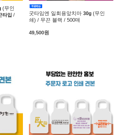
(무인
g
굿타임엔 일회용앞치마
(무인
30g
/
리끈타입
쇄) / 무끈 블랙 / 500매
49,500원