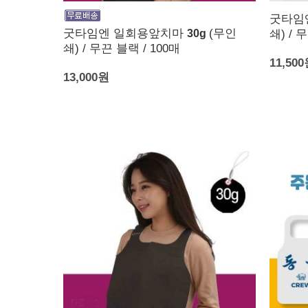
굿타임
굿타임엔 일회용앞치마
(무인
30g
쇄) / 
쇄) / 무끈 블랙 / 100매
11,50
13,000원