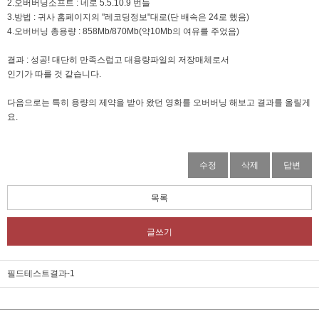
2.오버버닝소프트 : 네로 5.5.10.9 번들
3.방법 : 귀사 홈페이지의 "레코딩정보"대로(단 배속은 24로 했음)
4.오버버닝 총용량 : 858Mb/870Mb(약10Mb의 여유를 주었음)
결과 : 성공! 대단히 만족스럽고 대용량파일의 저장매체로서
인기가 따를 것 같습니다.
다음으로는 특히 용량의 제약을 받아 왔던 영화를 오버버닝 해보고 결과를 올릴게
요.
수정
삭제
답변
목록
글쓰기
필드테스트결과-1