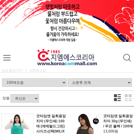
일회용앞치마
100매모음
정렬
굿타임엔 일회용앞
굿타임엔 일회용앞
치마 (무인쇄) 100
치마 30g (무인쇄)
매 [에메랄드그린]
/ 무끈 블랙 / 100매
사이즈선택(M/L/X
13,000원