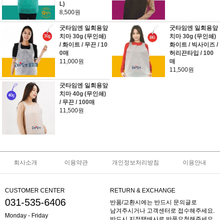
L)
8,500원
굿타임엔 일회용앞
굿타임엔 일회용앞
치마 30g (무인쇄)
치마 30g (무인쇄)
/ 화이트 / 무끈 / 10
화이트 / 빅사이즈 /
0매
허리끈타입 / 100
11,000원
매
11,500원
굿타임엔 일회용앞
치마 40g (무인쇄)
/ 무끈 / 100매
11,500원
회사소개
이용약관
개인정보처리방침
이용안내
CUSTOMER CENTER
RETURN & EXCHANGE
031-535-6406
반품/교환시에는 반드시 문의글로
남겨주시거나 고객센터로 접수해주세요.
Monday - Friday
반드시 지정택배사로 반품요청해주세요.